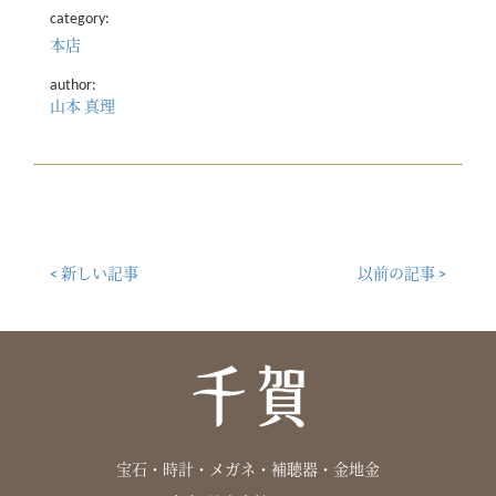
category:
本店
author:
山本 真理
< 新しい記事
以前の記事 >
宝石・時計・メガネ・補聴器・金地金