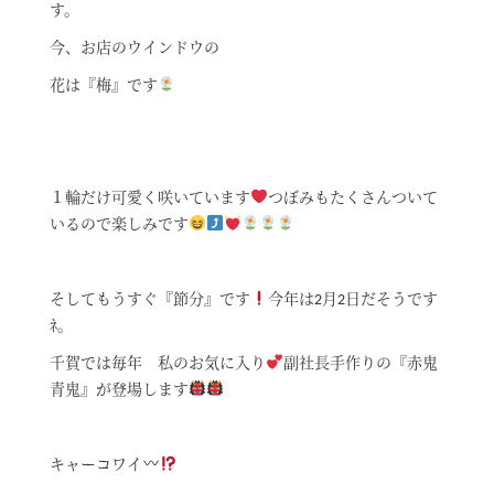
す。
今、お店のウインドウの
花は『梅』です
１輪だけ可愛く咲いています
つぼみもたくさんついて
いるので楽しみです
そしてもうすぐ『節分』です
今年は2月2日だそうです
ﾈ。
千賀では毎年 私のお気に入り
副社長手作りの『赤鬼
青鬼』が登場します
キャーコワイ