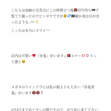
こちらは加納の交差点にこの時期立つ鬼
信号待ち
で
慌てて撮ったのでピンボケですが
確か夜は目が光
ったような…
こっちは本当にコワイ
店内は可愛い
『赤鬼』がいますょ
コラー
っ
て感じ
メガネのウインドウには私の顔よりも大きい『赤鬼青
鬼』がいます
2月2日まであと少しの間ですので、ぜひ見に来て下さい