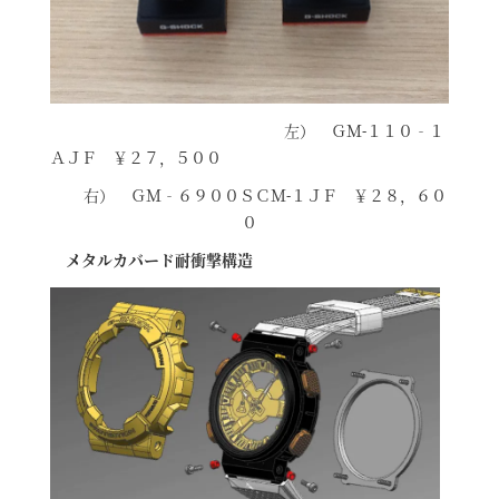
左） ＧＭ-１１０‐１
ＡＪＦ ￥２７，５００
右） ＧＭ‐６９００ＳＣＭ-１ＪＦ ￥２８，６０
０
メタルカバード耐衝撃構造