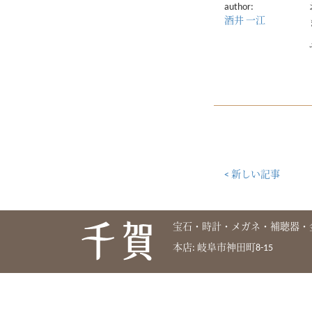
author:
酒井 一江
< 新しい記事
宝石・時計・メガネ・補聴器・
本店: 岐阜市神田町8-15