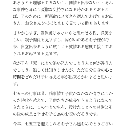
あろうとも理解もできないし、同情も出来ない・・そん
な事件を耳にし憂鬱な気持ちになる時があるとおもえ
ば、子のために一所懸命にメガネを選んであげてるお母
さん、お父さんをほほえましく見ている時もあります。
甘やかしすぎ、過保護じゃないかと思わせる程、微笑ま
しい、親子関係も見ますし、障がいのあるお子様が将
来、
自立
出来るように厳しくも愛情ある態度で接してお
られるお母さまも見ます。
我が子を「死」にまで追い込んでしまう人と何が違うん
でしょう。難しくは知りませんが、ただ自分自身の
心
と
時間を
どれだけ子に与える事が出来るかによると思いま
す。
七五三の行事は昔、諸事情で子供がなかなか育ちにくか
った時代を越えて、子供たちが成長できるようになって
きたときに、この年まで生を、授けたことへの感謝とそ
の後の成長と幸せを祈る為のお祝いだそうです。
今年、七五三を迎えられるお子さん達おめでとうござい